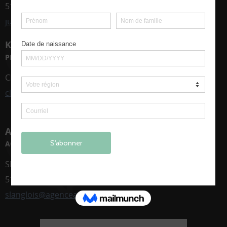
514 268-7894
julie@midihuit.ca
KOSCÈNE
PRODUCTRICE
CHANTAL LUSSIER
clussier@koscene.ca
AGENCE AGORA
AGENT DE SPECTACLE - TOURNÉE :
SÉBASTIEN LANGLOIS
514 795-9871
slanglois@agenceagora.ca