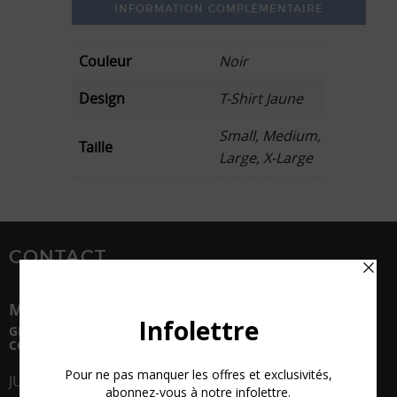
INFORMATION COMPLÉMENTAIRE
Couleur
Noir
Design
T-Shirt Jaune
Small, Medium,
Taille
Large, X-Large
CONTACT
MIDI HUIT
GÉRANCE, AGENT DE SPECTACLES
CORPORATIFS ET FESTIVALS
JULIE LACROIX