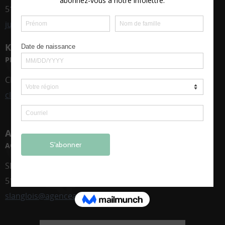
514 268-7894
julie@midihuit.ca
KOSCÈNE
PRODUCTRICE
CHANTAL LUSSIER
clussier@koscene.ca
AGENCE AGORA
AGENT DE SPECTACLE - TOURNÉE :
SÉBASTIEN LANGLOIS
514 795-9871
slanglois@agenceagora.ca